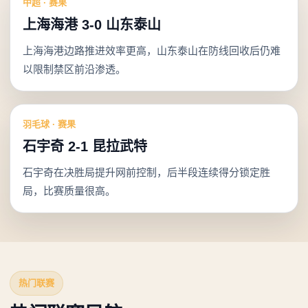
中超 · 赛果
上海海港 3-0 山东泰山
上海海港边路推进效率更高，山东泰山在防线回收后仍难
以限制禁区前沿渗透。
羽毛球 · 赛果
石宇奇 2-1 昆拉武特
石宇奇在决胜局提升网前控制，后半段连续得分锁定胜
局，比赛质量很高。
热门联赛