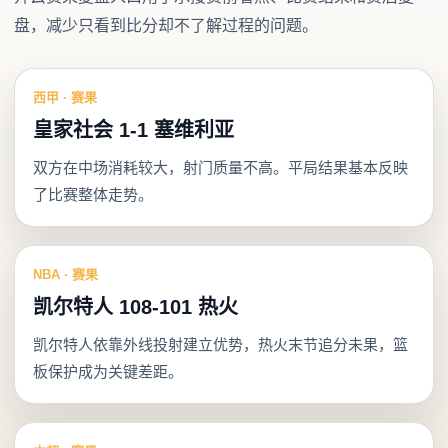
盘，减少只看到比分却不了解过程的问题。
西甲 · 赛果
皇家社会 1-1 塞维利亚
双方在中场消耗较大，射门质量不高。平局结果基本反映
了比赛整体走势。
NBA · 赛果
凯尔特人 108-101 热火
凯尔特人依靠外线投射建立优势，热火末节追分未果，篮
板保护成为关键差距。