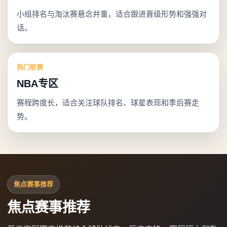
小组排名与淘汰赛悬念并重，适合跟进晋级形势和强强对
话。
热门联赛
NBA专区
赛程跨度长，适合关注球队排名、球星表现和季后赛走
势。
焦点赛事推荐
焦点赛事推荐