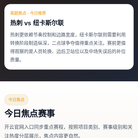
英超焦点 · 今日推荐
热刺 vs 纽卡斯尔联
热刺更依赖节奏控制和边路宽度，纽卡斯尔联则需要利用
转换阶段制造纵深，二点球争夺值得重点关注。赛前更值
得观察的是人员轮换、边后卫站位以及中场失误后的补位
质量。
今日焦点
今日焦点赛事
开云官网入口同步重点赛程，按照项目类别、赛事级别和关
注热度分层展示，焦点内容更自然。