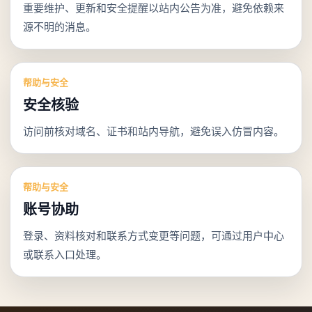
重要维护、更新和安全提醒以站内公告为准，避免依赖来
源不明的消息。
帮助与安全
安全核验
访问前核对域名、证书和站内导航，避免误入仿冒内容。
帮助与安全
账号协助
登录、资料核对和联系方式变更等问题，可通过用户中心
或联系入口处理。