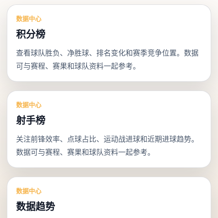
数据中心
积分榜
查看球队胜负、净胜球、排名变化和赛季竞争位置。数据
可与赛程、赛果和球队资料一起参考。
数据中心
射手榜
关注前锋效率、点球占比、运动战进球和近期进球趋势。
数据可与赛程、赛果和球队资料一起参考。
数据中心
数据趋势