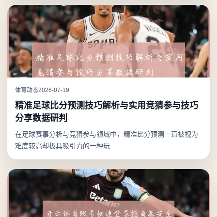
体育动态
2026-07-19
精准足球比分预测技巧解析与实用竞猜参与技巧
分享数据研判
在足球赛事分析与竞猜参与领域中，精准比分预测一直被视为
难度较高却极具吸引力的一种玩