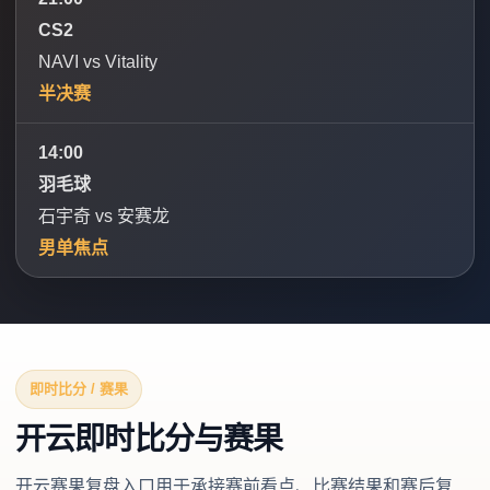
CS2
NAVI vs Vitality
半决赛
14:00
羽毛球
石宇奇 vs 安赛龙
男单焦点
即时比分 / 赛果
开云即时比分与赛果
开云赛果复盘入口用于承接赛前看点、比赛结果和赛后复