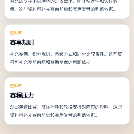
对比球队在不同场地的进攻效率、防守稳定性和失误数
量。这些资料可补充赛前前瞻和赛后复盘的判断依据。
资料库
赛事规则
补充赛制、积分规则、晋级方式和同分比较条件。这些资
料可补充赛前前瞻和赛后复盘的判断依据。
资料库
赛程压力
观察连续比赛、旅途消耗和轮换安排对阵容的影响。这些
资料可补充赛前前瞻和赛后复盘的判断依据。