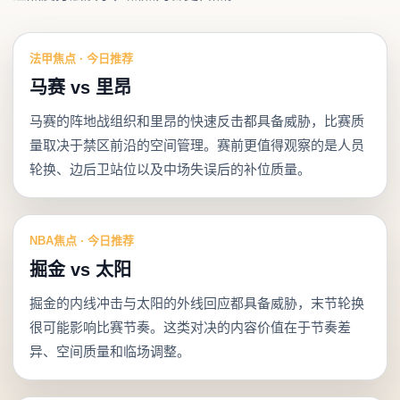
法甲焦点 · 今日推荐
马赛 vs 里昂
马赛的阵地战组织和里昂的快速反击都具备威胁，比赛质
量取决于禁区前沿的空间管理。赛前更值得观察的是人员
轮换、边后卫站位以及中场失误后的补位质量。
NBA焦点 · 今日推荐
掘金 vs 太阳
掘金的内线冲击与太阳的外线回应都具备威胁，末节轮换
很可能影响比赛节奏。这类对决的内容价值在于节奏差
异、空间质量和临场调整。